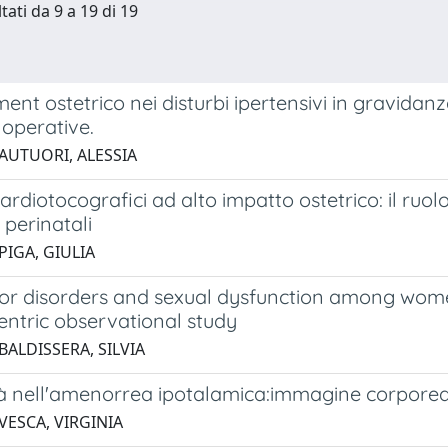
tati da 9 a 19 di 19
t ostetrico nei disturbi ipertensivi in gravidanza
 operative.
 AUTUORI, ALESSIA
ardiotocografici ad alto impatto ostetrico: il ruolo
i perinatali
PIGA, GIULIA
oor disorders and sexual dysfunction among women
ntric observational study
BALDISSERA, SILVIA
tà nell'amenorrea ipotalamica:immagine corporea 
VESCA, VIRGINIA