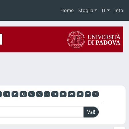
Home
Sfoglia
IT
Info
O
P
Q
R
S
T
U
V
W
X
Y
Z