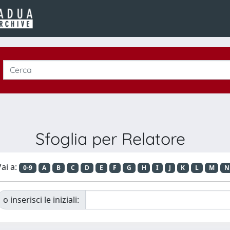
Sfoglia per Relatore
ai a:
0-9
A
B
C
D
E
F
G
H
I
J
K
L
M
N
o inserisci le iniziali: