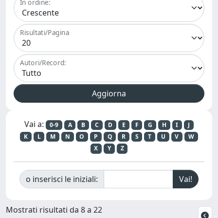
In ordine:
Risultati/Pagina
Autori/Record:
Vai a:
0-9
A
B
C
D
E
F
G
H
I
J
K
L
M
N
O
P
Q
R
S
T
U
V
W
X
Y
Z
o inserisci le iniziali:
Mostrati risultati da 8 a 22