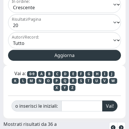
In ordine:
Risultati/Pagina
Autori/Record:
Vai a:
0-9
A
B
C
D
E
F
G
H
I
J
K
L
M
N
O
P
Q
R
S
T
U
V
W
X
Y
Z
o inserisci le iniziali:
Mostrati risultati da 36 a