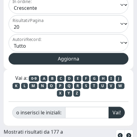
In ordine:
Risultati/Pagina
Autori/Record:
Vai a:
0-9
A
B
C
D
E
F
G
H
I
J
K
L
M
N
O
P
Q
R
S
T
U
V
W
X
Y
Z
o inserisci le iniziali:
Mostrati risultati da 177 a