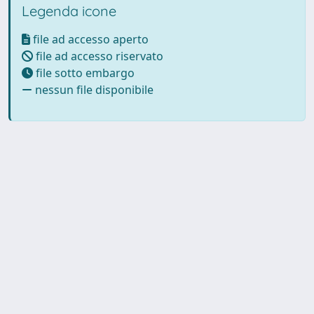
Legenda icone
file ad accesso aperto
file ad accesso riservato
file sotto embargo
nessun file disponibile
Powered by UNITESI
-
Info
Sistema
-
Licenza
-
Utilizzo dei
Copyright © 2026
cookie
-
Area riservata