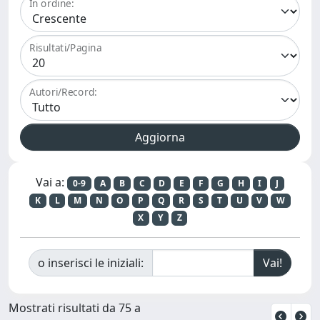
In ordine:
Risultati/Pagina
Autori/Record:
Vai a:
0-9
A
B
C
D
E
F
G
H
I
J
K
L
M
N
O
P
Q
R
S
T
U
V
W
X
Y
Z
o inserisci le iniziali:
Mostrati risultati da 75 a