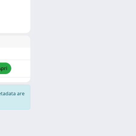
Apri
etadata are