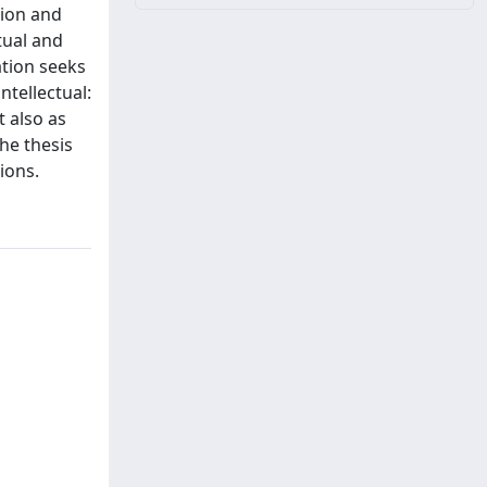
tion and
tual and
ation seeks
ntellectual:
t also as
he thesis
ions.