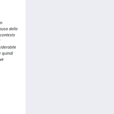
in
causa della
 contesto
i
siderabile
 quindi
ive