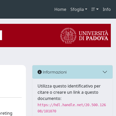
Home
Sfoglia
IT
Info
Informazioni
Utilizza questo identificativo per
citare o creare un link a questo
documento:
https://hdl.handle.net/20.500.126
08/101070
preting