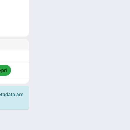
Apri
etadata are