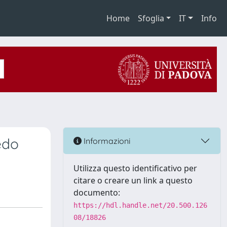
Home
Sfoglia
IT
Info
edo
Informazioni
Utilizza questo identificativo per
citare o creare un link a questo
documento:
https://hdl.handle.net/20.500.126
08/18826