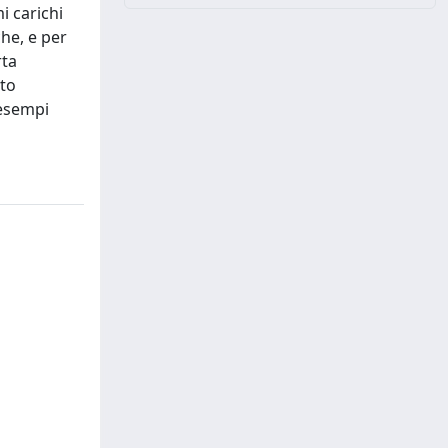
i carichi
he, e per
rta
sto
 esempi