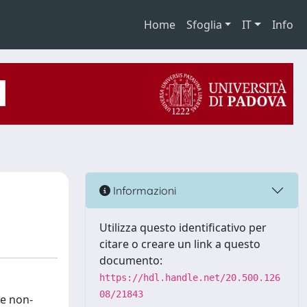
Home
Sfoglia
IT
Info
Informazioni
Utilizza questo identificativo per
citare o creare un link a questo
documento:
https://hdl.handle.net/20.500.126
08/21843
te non-