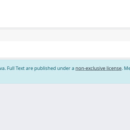
ova. Full Text are published under a
non-exclusive license
. M
ilizzo dei cookie
-
Area riservata