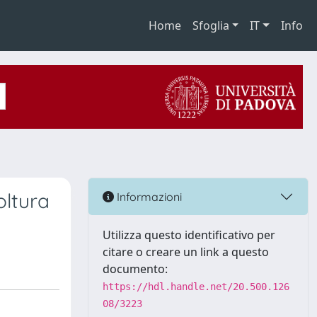
Home
Sfoglia
IT
Info
oltura
Informazioni
Utilizza questo identificativo per
citare o creare un link a questo
documento:
https://hdl.handle.net/20.500.126
08/3223