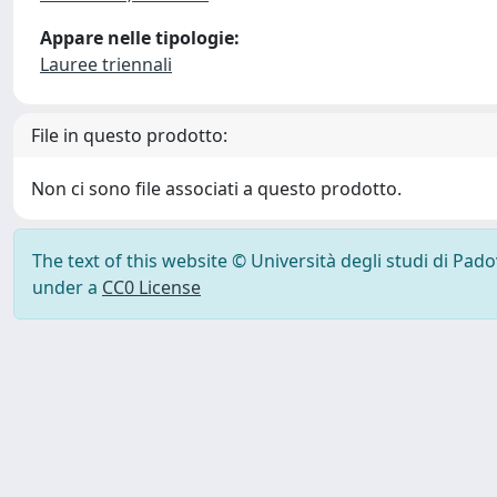
Appare nelle tipologie:
Lauree triennali
File in questo prodotto:
Non ci sono file associati a questo prodotto.
The text of this website © Università degli studi di Pad
under a
CC0 License
Powered by UNITESI
-
Info Sistema
-
Licenza
-
Ut