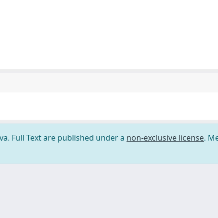
ova. Full Text are published under a
non-exclusive license
. M