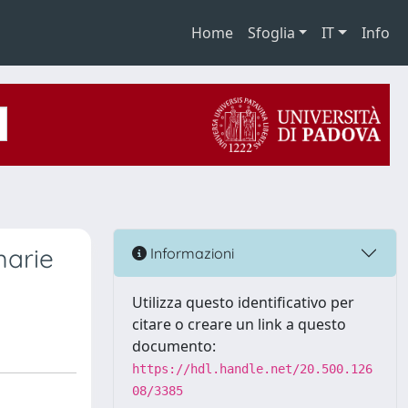
Home
Sfoglia
IT
Info
marie
Informazioni
Utilizza questo identificativo per
citare o creare un link a questo
documento:
https://hdl.handle.net/20.500.126
08/3385