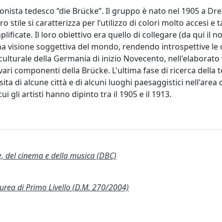
onista tedesco “die Brücke”. Il gruppo è nato nel 1905 a Dre
o stile si caratterizza per l’utilizzo di colori molto accesi e t
ificate. Il loro obiettivo era quello di collegare (da qui il 
na visione soggettiva del mondo, rendendo introspettive le
o-culturale della Germania di inizio Novecento, nell'elaborat
i vari componenti della Brücke. L'ultima fase di ricerca della t
ita di alcune città e di alcuni luoghi paesaggistici nell'area 
 gli artisti hanno dipinto tra il 1905 e il 1913.
te, del cinema e della musica (DBC)
a di Primo Livello (D.M. 270/2004)