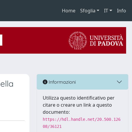
Home
Sfoglia
IT
Info
ella
Informazioni
Utilizza questo identificativo per
citare o creare un link a questo
documento:
https://hdl.handle.net/20.500.126
08/36121