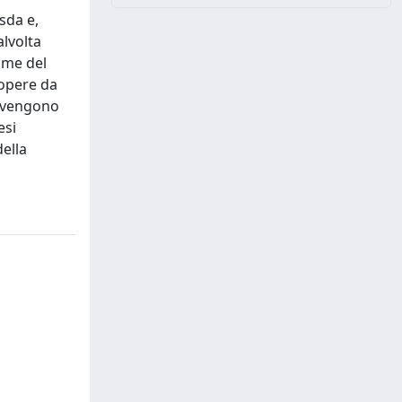
sda e,
alvolta
nome del
 opere da
o vengono
esi
della