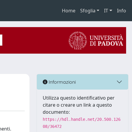
Home
Sfoglia
IT
Info
Informazioni
Utilizza questo identificativo per
citare o creare un link a questo
documento:
https://hdl.handle.net/20.500.126
08/36472
menti.