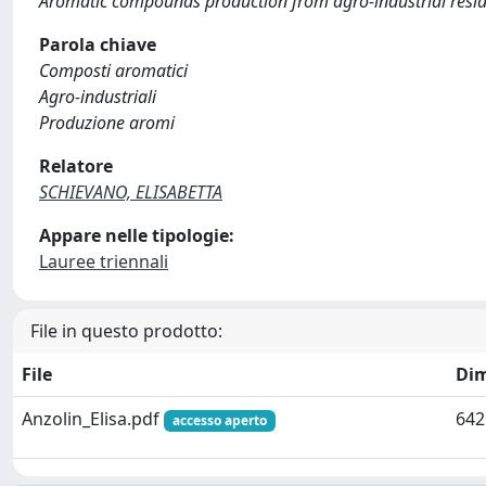
Aromatic compounds production from agro-industrial resid
Parola chiave
Composti aromatici
Agro-industriali
Produzione aromi
Relatore
SCHIEVANO, ELISABETTA
Appare nelle tipologie:
Lauree triennali
File in questo prodotto:
File
Di
Anzolin_Elisa.pdf
642
accesso aperto