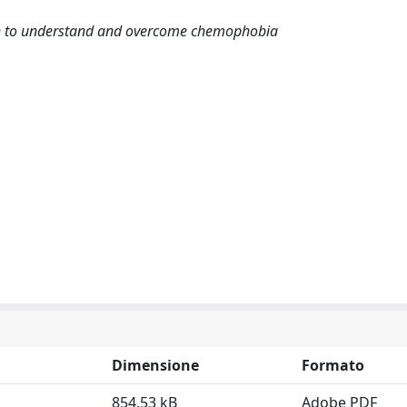
rch to understand and overcome chemophobia
Dimensione
Formato
854.53 kB
Adobe PDF