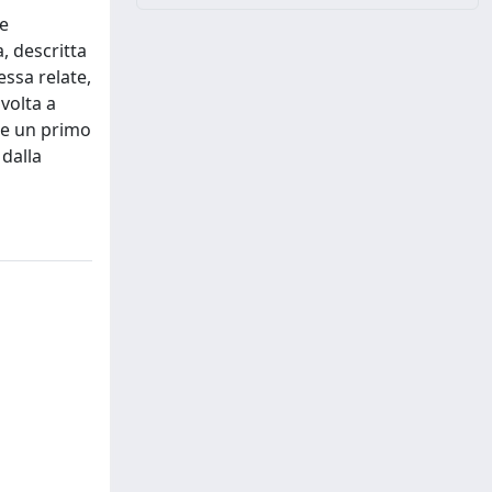
le
, descritta
essa relate,
volta a
ire un primo
 dalla