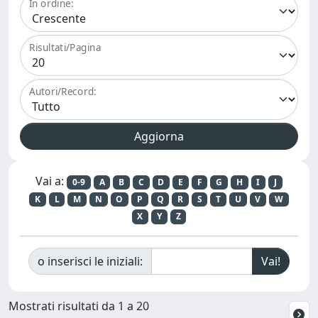
In ordine:
Risultati/Pagina
Autori/Record:
Vai a:
0-9
A
B
C
D
E
F
G
H
I
J
K
L
M
N
O
P
Q
R
S
T
U
V
W
X
Y
Z
o inserisci le iniziali:
Mostrati risultati da 1 a 20