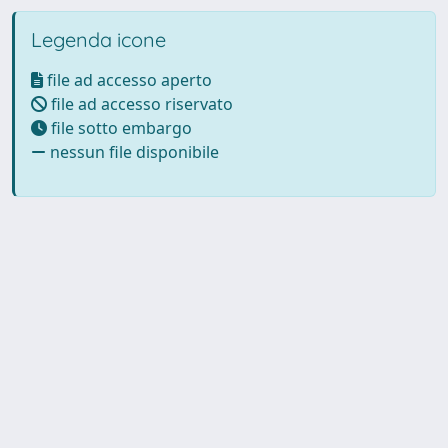
Legenda icone
file ad accesso aperto
file ad accesso riservato
file sotto embargo
nessun file disponibile
Powered by UNITESI
-
Info
Sistema
-
Licenza
-
Utilizzo dei
Copyright © 2026