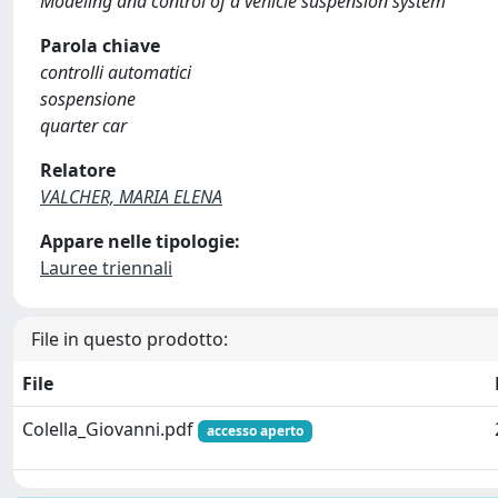
Modeling and control of a vehicle suspension system
Parola chiave
controlli automatici
sospensione
quarter car
Relatore
VALCHER, MARIA ELENA
Appare nelle tipologie:
Lauree triennali
File in questo prodotto:
File
Colella_Giovanni.pdf
accesso aperto