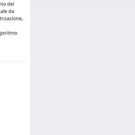
io del
tale da
etroazione,
lgoritmo