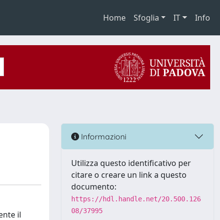
Home
Sfoglia
IT
Info
Informazioni
Utilizza questo identificativo per
citare o creare un link a questo
documento:
https://hdl.handle.net/20.500.126
08/37995
nte il