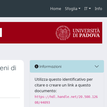
Home
Sfoglia
IT
Info
eni di
Informazioni
Utilizza questo identificativo per
citare o creare un link a questo
documento:
https://hdl.handle.net/20.500.126
08/44093