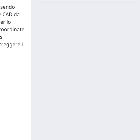
essendo
le CAD da
er lo
 coordinate
ys
rreggere i