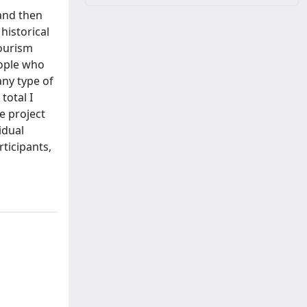
 and then
historical
tourism
eople who
any type of
total I
e project
idual
ticipants,