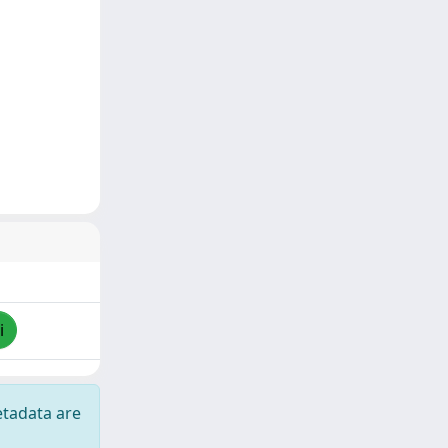
i
etadata are