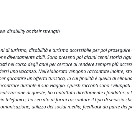
ve disability as their strength
oni di turismo, disabilità e turismo accessibile per poi proseguire 
sone diversamente abili. Sono presenti poi alcuni cenni storici rig
sti nel corso degli anni per cercare di rendere sempre più accessi
dersi una vacanza. Nell'elaborato vengono raccontate inoltre, stor
 garantire un'offerta turistica, la cui finalità è quella di elimin
incontrare durante il suo viaggio. Questi racconti sono sviluppati 
a realizzazione di queste, ho contattato direttamente i fondatori o 
 telefonico, ho cercato di farmi raccontare il tipo di servizio ch
i comunicazione, utilizzo dei social media, feedback da parte dei p