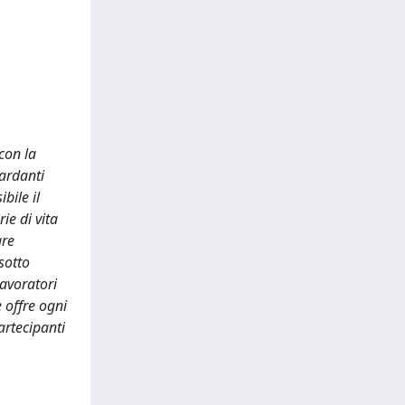
con la
uardanti
bile il
ie di vita
are
sotto
lavoratori
e offre ogni
artecipanti