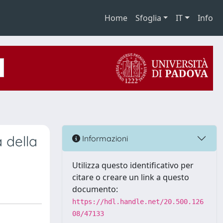
Home
Sfoglia
IT
Info
à della
Informazioni
Utilizza questo identificativo per
citare o creare un link a questo
documento:
https://hdl.handle.net/20.500.126
08/47133