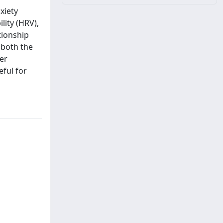
xiety
lity (HRV),
tionship
 both the
ter
eful for