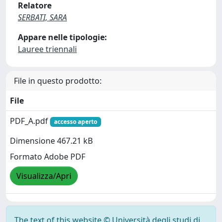
Relatore
SERBATI, SARA
Appare nelle tipologie:
Lauree triennali
File in questo prodotto:
File
PDF_A.pdf
accesso aperto
Dimensione 467.21 kB
Formato Adobe PDF
Visualizza/Apri
The text of this website © Università degli studi di