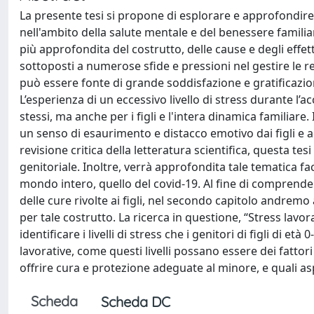
La presente tesi si propone di esplorare e approfondire
nell'ambito della salute mentale e del benessere famili
più approfondita del costrutto, delle cause e degli effett
sottoposti a numerose sfide e pressioni nel gestire le re
può essere fonte di grande soddisfazione e gratificazi
L’esperienza di un eccessivo livello di stress durante l’
stessi, ma anche per i figli e l'intera dinamica familiare
un senso di esaurimento e distacco emotivo dai figli e ad
revisione critica della letteratura scientifica, questa tesi
genitoriale. Inoltre, verrà approfondita tale tematica f
mondo intero, quello del covid-19. Al fine di comprender
delle cure rivolte ai figli, nel secondo capitolo andremo 
per tale costrutto. La ricerca in questione, “Stress lavora
identificare i livelli di stress che i genitori di figli di 
lavorative, come questi livelli possano essere dei fattori 
offrire cura e protezione adeguate al minore, e quali aspe
Scheda
Scheda DC