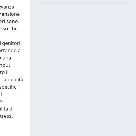
levanza
prensione
tori sono
esso che
i genitori
portando a
so una
rnout
o il
 la qualità
specifici
i
te
lità di
tress.