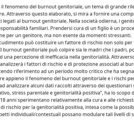
 il fenomeno del burnout genitoriale, un tema di grande ri
are. Attraverso questo elaborato, si mira a fornire una com
i legati al burnout genitoriale. Nella società odierna, i geni
sponsabilità familiari. Prendersi cura di un figlio è un proc
one per un genitore, ma non esente da momenti stressanti.
accudimento può costituire un fattore di rischio non solo per 
. Il burnout genitoriale può colpire sia le madri che i padri, 
 una percezione di inefficacia nella genitorialità. Attraver
 analizzerà i fattori di rischio e di protezione associati al bu
acendo riferimento ad un periodo molto critico che ha segnat
e appieno il fenomeno del burnout genitoriale e i rischi per
ad analizzare alcuni dati raccolti attraverso dei questionari 
tivo, stress parentale e genitorialità positiva”, ha lo scopo d
età 0-18 anni sperimentano relativamente alla cura e alle richies
di rischio per la genitorialità positiva, intesa come la possibi
tti individuali/contestuali possano modulare tali livelli di s