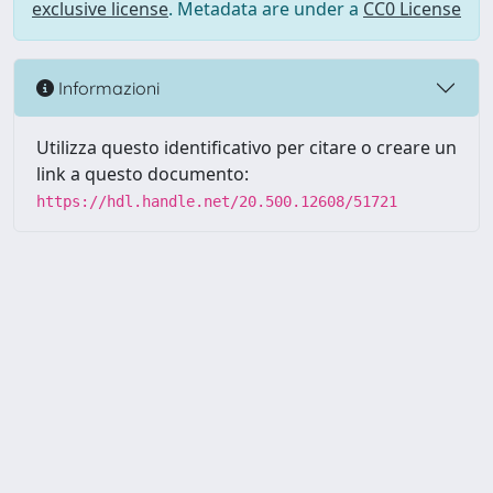
exclusive license
. Metadata are under a
CC0 License
Informazioni
Utilizza questo identificativo per citare o creare un
link a questo documento:
https://hdl.handle.net/20.500.12608/51721
Powered by UNITESI
-
Info
Sistema
-
Licenza
-
Utilizzo dei
Copyright © 2026