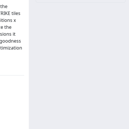
 the
RIKE tiles
itions x
ze the
ions it
e goodness
ptimization