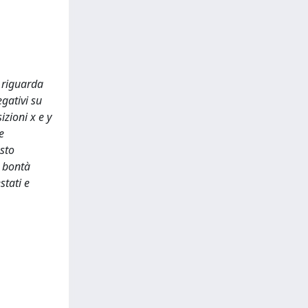
o riguarda
gativi su
zioni x e y
e
esto
a bontà
stati e