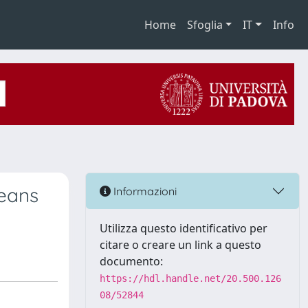
Home
Sfoglia
IT
Info
means
Informazioni
Utilizza questo identificativo per
citare o creare un link a questo
documento:
https://hdl.handle.net/20.500.126
08/52844