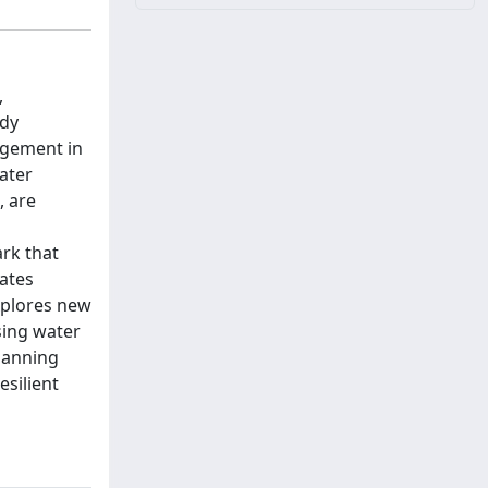
,
udy
agement in
water
, are
ark that
rates
explores new
sing water
planning
esilient