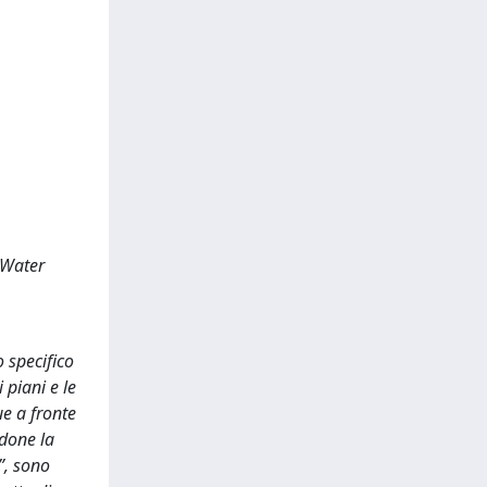
t Water
 specifico
 piani e le
ue a fronte
ndone la
”, sono