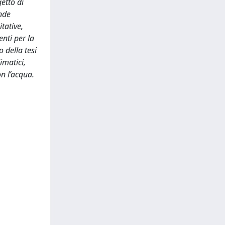
etto di
onde
itative,
enti per la
 della tesi
imatici,
on l’acqua.