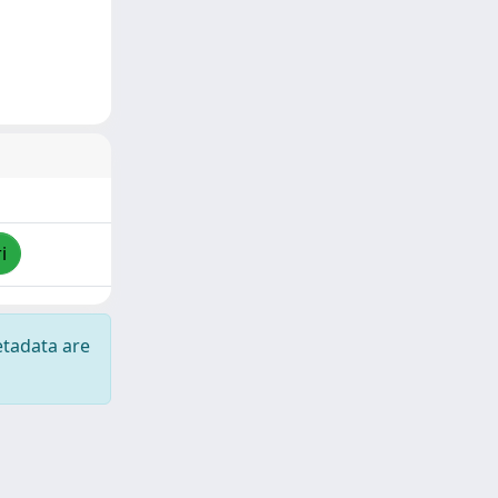
i
etadata are