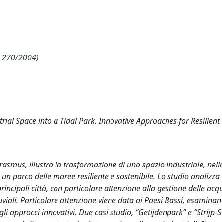
. 270/2004)
trial Space into a Tidal Park. Innovative Approaches for Resilien
asmus, illustra la trasformazione di uno spazio industriale, nello
n un parco delle maree resiliente e sostenibile. Lo studio analizza i
incipali città, con particolare attenzione alla gestione delle acq
luviali. Particolare attenzione viene data ai Paesi Bassi, esamina
li approcci innovativi. Due casi studio, “Getijdenpark” e “Strijp-S