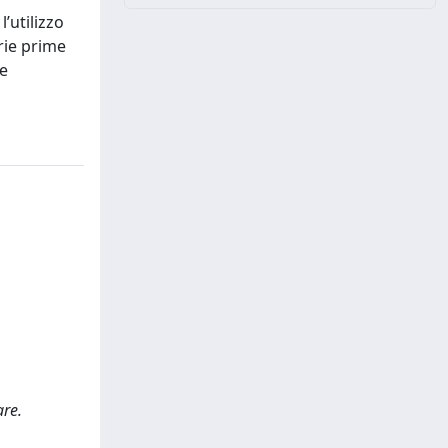
’utilizzo
rie prime
le
are.