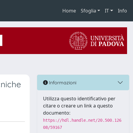
Home
Sfoglia
IT
Info
cniche
Informazioni
Utilizza questo identificativo per
citare o creare un link a questo
documento:
https://hdl.handle.net/20.500.126
08/59167