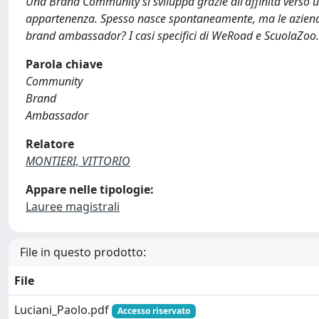
Una Brand Community si sviluppa grazie all'affinità verso u
appartenenza. Spesso nasce spontaneamente, ma le aziende p
brand ambassador? I casi specifici di WeRoad e ScuolaZoo.
Parola chiave
Community
Brand
Ambassador
Relatore
MONTIERI, VITTORIO
Appare nelle tipologie:
Lauree magistrali
File in questo prodotto:
File
Luciani_Paolo.pdf
Accesso riservato