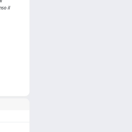
di
so il