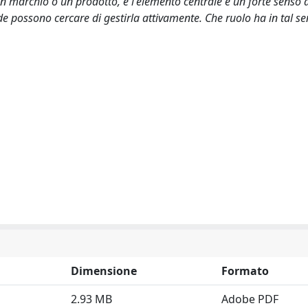
n marchio o un prodotto, e l'elemento centrale è un forte senso 
ossono cercare di gestirla attivamente. Che ruolo ha in tal sen
Dimensione
Formato
2.93 MB
Adobe PDF