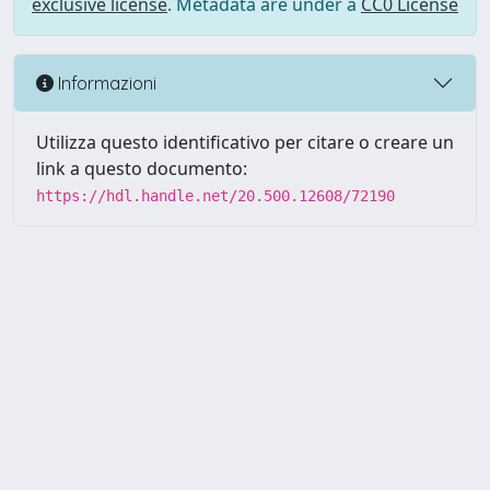
exclusive license
. Metadata are under a
CC0 License
Informazioni
Utilizza questo identificativo per citare o creare un
link a questo documento:
https://hdl.handle.net/20.500.12608/72190
Powered by UNITESI
-
Info
Sistema
-
Licenza
-
Utilizzo dei
Copyright © 2026