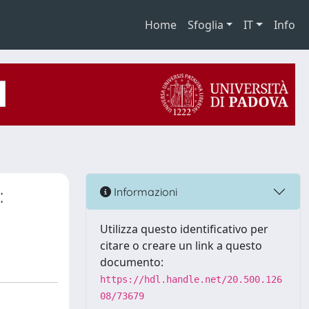
Home
Sfoglia
IT
Info
:
Informazioni
Utilizza questo identificativo per
citare o creare un link a questo
documento:
https://hdl.handle.net/20.500.126
08/73679