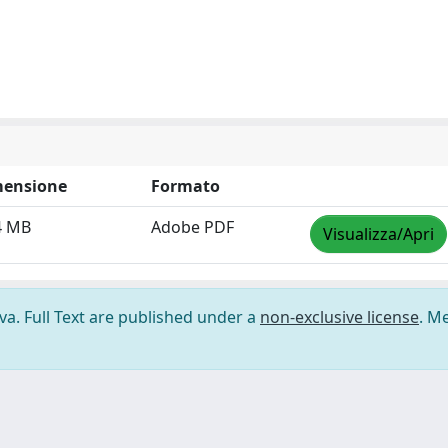
ensione
Formato
4 MB
Adobe PDF
Visualizza/Apri
ova. Full Text are published under a
non-exclusive license
. M