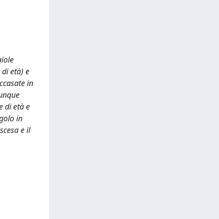
aiole
di età) e
ccasate in
dunque
e di età e
golo in
scesa e il