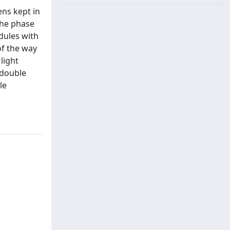
ens kept in
the phase
dules with
of the way
light
 double
le