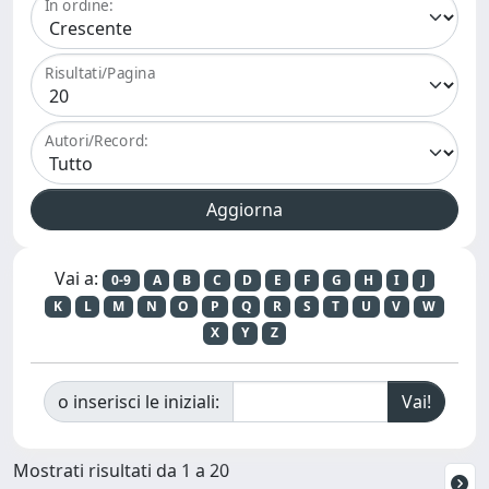
In ordine:
Risultati/Pagina
Autori/Record:
Vai a:
0-9
A
B
C
D
E
F
G
H
I
J
K
L
M
N
O
P
Q
R
S
T
U
V
W
X
Y
Z
o inserisci le iniziali:
Mostrati risultati da 1 a 20