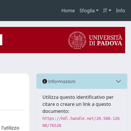
Home
Sfoglia
IT
Info
Informazioni
Utilizza questo identificativo per
citare o creare un link a questo
documento:
https://hdl.handle.net/20.500.126
08/76520
’utilizzo