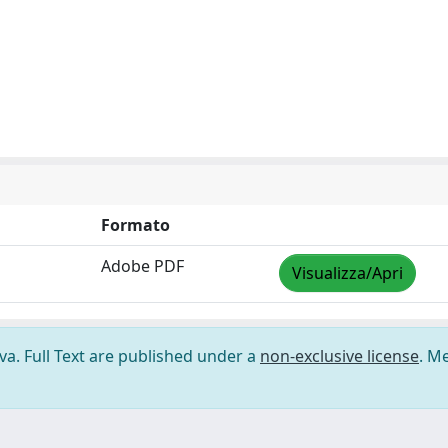
Formato
Adobe PDF
Visualizza/Apri
ova. Full Text are published under a
non-exclusive license
. M