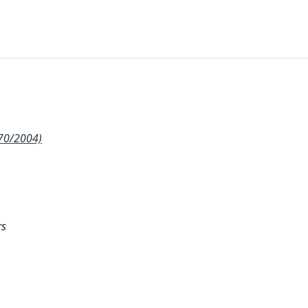
270/2004)
rs