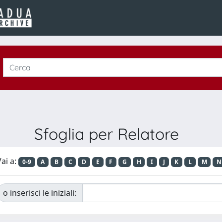
Sfoglia per Relatore
ai a:
0-9
A
B
C
D
E
F
G
H
I
J
K
L
M
N
o inserisci le iniziali: