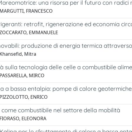
areomotrice: una risorsa per il futuro con radici
 MARGUTTI, FRANCESCO
frigeranti: retrofit, rigenerazione ed economia circ
3 ZOCCARATO, EMMANUELE
novabili: produzione di energia termica attraverso 
Khansefid, Mitra
à sulla tecnologia delle celle a combustibile ali
 PASSARELLA, MIRCO
a a bassa entalpia: pompe di calore geotermiche
 PIZZOLOTTO, ENRICO
come combustibile nel settore della mobilità
 FIORASO, ELEONORA
di Kalina per lo sfruttamento di calore a bassa enta