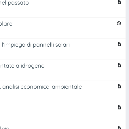
 nel passato
olare
l'impiego di pannelli solari
mentate a idrogeno
, analisi economica-ambientale
lpia