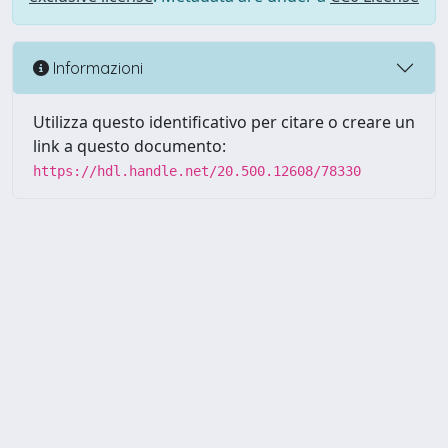
Informazioni
Utilizza questo identificativo per citare o creare un
link a questo documento:
https://hdl.handle.net/20.500.12608/78330
Powered by UNITESI
-
Info
Sistema
-
Licenza
-
Utilizzo dei
Copyright © 2026
cookie
-
Area riservata