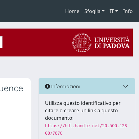
Home
Sfoglia
IT
Info
luence
Informazioni
Utilizza questo identificativo per
citare o creare un link a questo
documento:
https://hdl.handle.net/20.500.126
08/7870