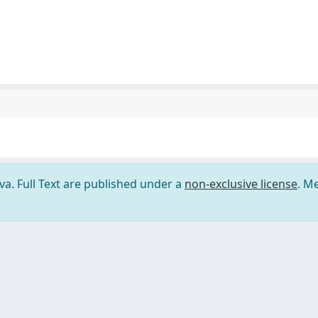
ova. Full Text are published under a
non-exclusive license
. M