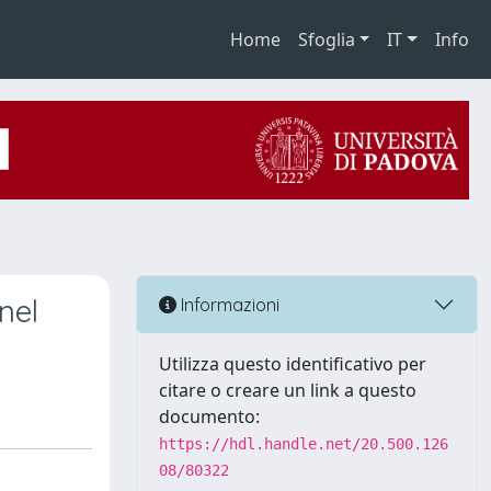
Home
Sfoglia
IT
Info
nel
Informazioni
Utilizza questo identificativo per
citare o creare un link a questo
documento:
https://hdl.handle.net/20.500.126
08/80322