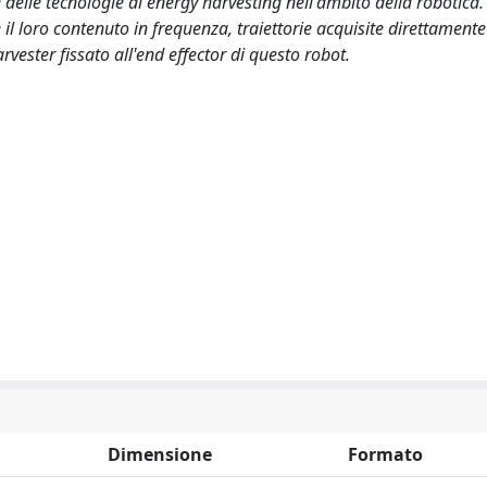
e delle tecnologie di energy harvesting nell'ambito della robotica.
il loro contenuto in frequenza, traiettorie acquisite direttamente
vester fissato all'end effector di questo robot.
Dimensione
Formato