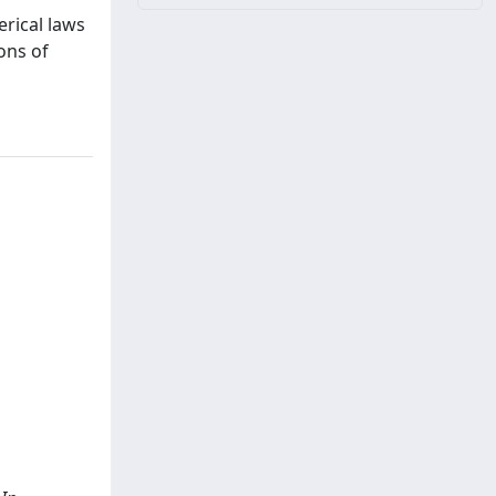
erical laws
ons of