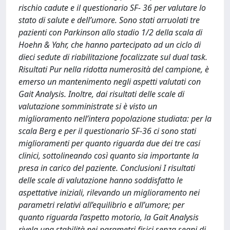
rischio cadute e il questionario SF- 36 per valutare lo
stato di salute e dell’umore. Sono stati arruolati tre
pazienti con Parkinson allo stadio 1/2 della scala di
Hoehn & Yahr, che hanno partecipato ad un ciclo di
dieci sedute di riabilitazione focalizzate sul dual task.
Risultati Pur nella ridotta numerosità del campione, è
emerso un mantenimento negli aspetti valutati con
Gait Analysis. Inoltre, dai risultati delle scale di
valutazione somministrate si è visto un
miglioramento nell’intera popolazione studiata: per la
scala Berg e per il questionario SF-36 ci sono stati
miglioramenti per quanto riguarda due dei tre casi
clinici, sottolineando così quanto sia importante la
presa in carico del paziente. Conclusioni I risultati
delle scale di valutazione hanno soddisfatto le
aspettative iniziali, rilevando un miglioramento nei
parametri relativi all’equilibrio e all’umore; per
quanto riguarda l’aspetto motorio, la Gait Analysis
rivela una stabilità nei parametri fisici senza segni di