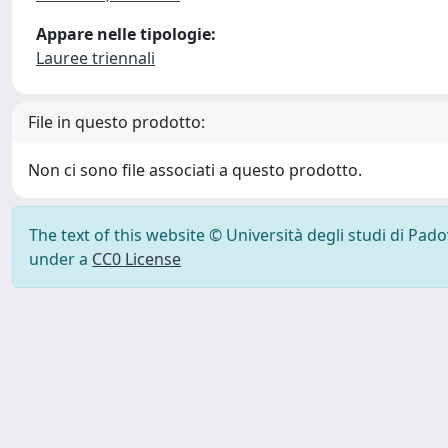
Appare nelle tipologie:
Lauree triennali
File in questo prodotto:
Non ci sono file associati a questo prodotto.
The text of this website © Università degli studi di Pad
under a
CC0 License
Powered by UNITESI
-
Info Sistema
-
Licenza
-
Ut