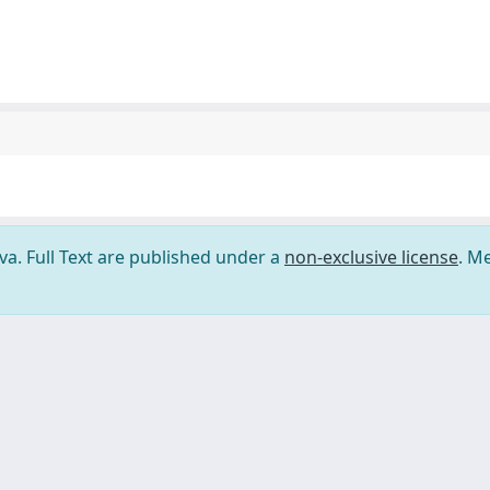
ova. Full Text are published under a
non-exclusive license
. M
ilizzo dei cookie
-
Area riservata