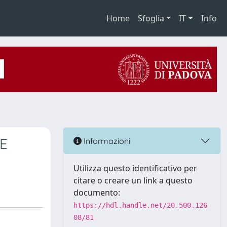
Home
Sfoglia
IT
Info
NE
Informazioni
Utilizza questo identificativo per
citare o creare un link a questo
documento:
https://hdl.handle.net/20.500.126
08/81