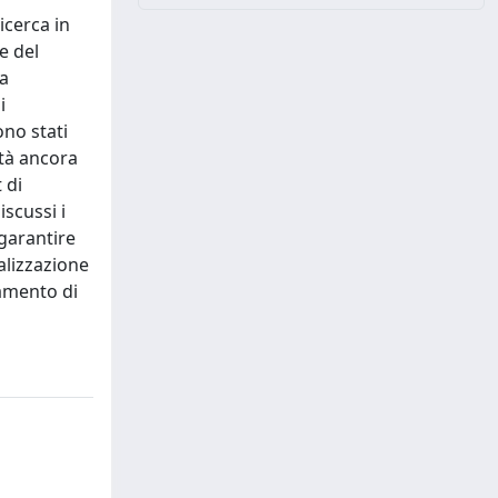
icerca in
e del
la
i
ono stati
ità ancora
 di
iscussi i
 garantire
nalizzazione
tamento di