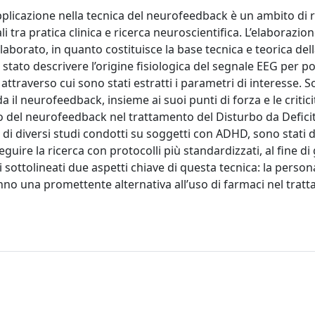
pplicazione nella tecnica del neurofeedback è un ambito di r
 tra pratica clinica e ricerca neuroscientifica. L’elaborazion
aborato, in quanto costituisce la base tecnica e teorica del
stato descrivere l’origine fisiologica del segnale EEG per po
i attraverso cui sono stati estratti i parametri di interesse. S
da il neurofeedback, insieme ai suoi punti di forza e le critic
lizzo del neurofeedback nel trattamento del Disturbo da Deficit
 di diversi studi condotti su soggetti con ADHD, sono stati d
eguire la ricerca con protocolli più standardizzati, al fine di
i sottolineati due aspetti chiave di questa tecnica: la perso
 fanno una promettente alternativa all’uso di farmaci nel trat