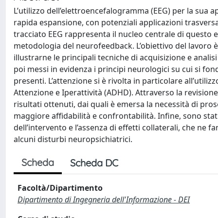
L’utilizzo dell’elettroencefalogramma (EEG) per la sua a
rapida espansione, con potenziali applicazioni trasversali
tracciato EEG rappresenta il nucleo centrale di questo el
metodologia del neurofeedback. L’obiettivo del lavoro è 
illustrarne le principali tecniche di acquisizione e analis
poi messi in evidenza i principi neurologici su cui si fon
presenti. L’attenzione si è rivolta in particolare all’uti
Attenzione e Iperattività (ADHD). Attraverso la revisione
risultati ottenuti, dai quali è emersa la necessità di pros
maggiore affidabilità e confrontabilità. Infine, sono stat
dell’intervento e l’assenza di effetti collaterali, che ne
alcuni disturbi neuropsichiatrici.
Scheda
Scheda DC
Facoltà/Dipartimento
Dipartimento di Ingegneria dell'Informazione - DEI