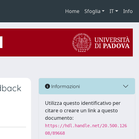
Home
Sfoglia
IT
Info
edback
Informazioni
Utilizza questo identificativo per
citare o creare un link a questo
documento:
https://hdl.handle.net/20.500.126
08/89668