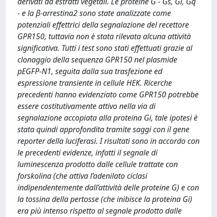
derivati da estratti vegetali. Le proteine G - Gs, Gi, Gq
- e la β-arrestina2 sono state analizzate come
potenziali effettrici della segnalazione del recettore
GPR150, tuttavia non è stata rilevata alcuna attività
significativa. Tutti i test sono stati effettuati grazie al
clonaggio della sequenza GPR150 nel plasmide
pEGFP-N1, seguita dalla sua trasfezione ed
espressione transiente in cellule HEK. Ricerche
precedenti hanno evidenziato come GPR150 potrebbe
essere costitutivamente attivo nella via di
segnalazione accopiata alla proteina Gi, tale ipotesi è
stata quindi approfondita tramite saggi con il gene
reporter della luciferasi. I risultati sono in accordo con
le precedenti evidenze, infatti il segnale di
luminescenza prodotto dalle cellule trattate con
forskolina (che attiva l’adenilato ciclasi
indipendentemente dall’attività delle proteine G) e con
la tossina della pertosse (che inibisce la proteina Gi)
era più intenso rispetto al segnale prodotto dalle