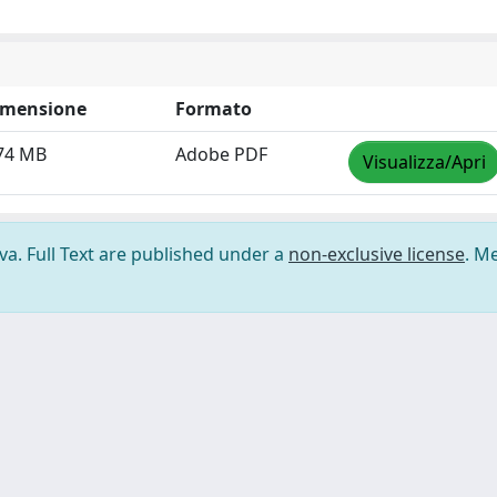
imensione
Formato
74 MB
Adobe PDF
Visualizza/Apri
ova. Full Text are published under a
non-exclusive license
. M
ilizzo dei cookie
-
Area riservata