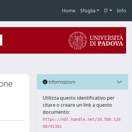
Home
Sfoglia
IT
Info
ione
Informazioni
Utilizza questo identificativo per
citare o creare un link a questo
documento:
https://hdl.handle.net/20.500.126
08/91302