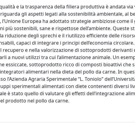
ualità e la trasparenza della filiera produttiva è andata via 
iguarda gli aspetti legati alla sostenibilità ambientale, al 
to, l’Unione Europea ha adottato strategie ambiziose come il
oni più sostenibili, sane e rispettose dell’ambiente. Queste s
riduzione degli sprechi e il riutilizzo efficiente delle risors
abili, capaci di integrare i principi dell’economia circolare. 
l recupero e nella valorizzazione di sottoprodotti derivanti 
arli a nuovi utilizzi tra cui l’alimentazione animale. Un esem
one essiccate, sottoprodotto ricco di composti bioattivi che 
tegratori alimentari nella dieta del pollo da carne. In que
 l’Azienda Agraria Sperimentale “L. Toniolo” dell’Universit
uppi sperimentali alimentati con diete contenenti diversi live
ale è stato quello di valutare gli effetti dell’integrazione al
del prodotto nel pollo da carne.