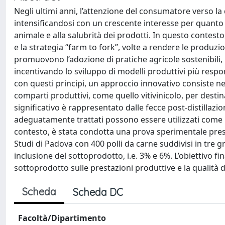
Negli ultimi anni, l’attenzione del consumatore verso la q
intensificandosi con un crescente interesse per quanto r
animale e alla salubrità dei prodotti. In questo contes
e la strategia “farm to fork”, volte a rendere le produzi
promuovono l’adozione di pratiche agricole sostenibili, la 
incentivando lo sviluppo di modelli produttivi più respons
con questi principi, un approccio innovativo consiste ne
comparti produttivi, come quello vitivinicolo, per destin
significativo è rappresentato dalle fecce post-distillazi
adeguatamente trattati possono essere utilizzati come in
contesto, è stata condotta una prova sperimentale presso
Studi di Padova con 400 polli da carne suddivisi in tre gr
inclusione del sottoprodotto, i.e. 3% e 6%. L’obiettivo fin
sottoprodotto sulle prestazioni produttive e la qualità 
Scheda
Scheda DC
Facoltà/Dipartimento