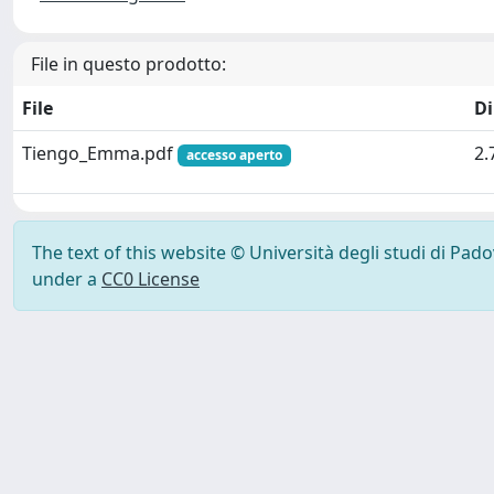
File in questo prodotto:
File
D
Tiengo_Emma.pdf
2.
accesso aperto
The text of this website © Università degli studi di Pad
under a
CC0 License
Powered by UNITESI
-
Info Sistema
-
Licenza
-
Ut