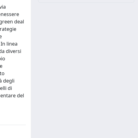
via
benessere
 green deal
trategie
e
In linea
da diversi
pio
se
sto
à degli
lli di
imentare del