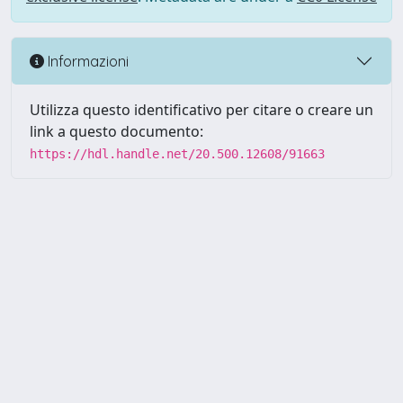
Informazioni
Utilizza questo identificativo per citare o creare un
link a questo documento:
https://hdl.handle.net/20.500.12608/91663
Powered by UNITESI
-
Info
Sistema
-
Licenza
-
Utilizzo dei
Copyright © 2026
cookie
-
Area riservata