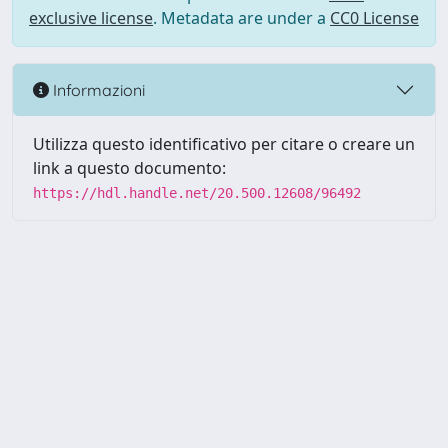
exclusive license
. Metadata are under a
CC0 License
Informazioni
Utilizza questo identificativo per citare o creare un
link a questo documento:
https://hdl.handle.net/20.500.12608/96492
Powered by UNITESI
-
Info
Sistema
-
Licenza
-
Utilizzo dei
Copyright © 2026