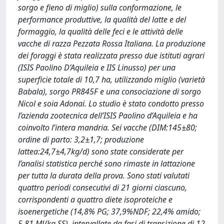
sorgo e fieno di miglio) sulla conformazione, le
performance produttive, la qualità del latte e del
formaggio, la qualità delle feci e le attività delle
vacche di razza Pezzata Rossa Italiana. La produzione
dei foraggi è stata realizzata presso due istituti agrari
(ISIS Paolino D’Aquileia e IIS Linusso) per una
superficie totale di 10,7 ha, utilizzando miglio (varietà
Babala), sorgo PR845F e una consociazione di sorgo
Nicol e soia Adonai. Lo studio è stato condotto presso
l’azienda zootecnica dell’ISIS Paolino d’Aquileia e ha
coinvolto l’intera mandria. Sei vacche (DIM:145±80;
ordine di parto: 3,2±1,7; produzione
lattea:24,7±4,7kg/d) sono state considerate per
l’analisi statistica perché sono rimaste in lattazione
per tutta la durata della prova. Sono stati valutati
quattro periodi consecutivi di 21 giorni ciascuno,
corrispondenti a quattro diete isoproteiche e
isoenergetiche (14,8% PG; 37,9%NDF; 22,4% amido;
5,81 MJ/kg SS), intervallate da fasi di transizione di 12