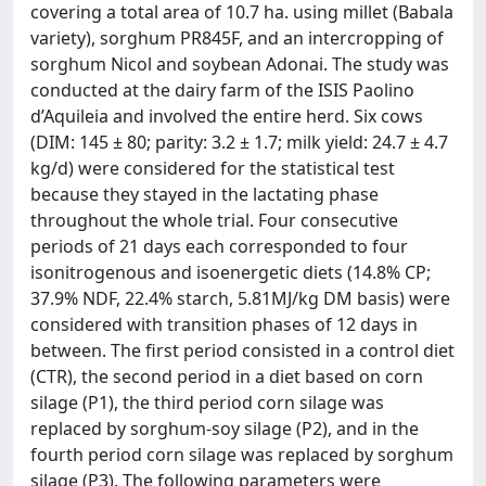
covering a total area of 10.7 ha. using millet (Babala
variety), sorghum PR845F, and an intercropping of
sorghum Nicol and soybean Adonai. The study was
conducted at the dairy farm of the ISIS Paolino
d’Aquileia and involved the entire herd. Six cows
(DIM: 145 ± 80; parity: 3.2 ± 1.7; milk yield: 24.7 ± 4.7
kg/d) were considered for the statistical test
because they stayed in the lactating phase
throughout the whole trial. Four consecutive
periods of 21 days each corresponded to four
isonitrogenous and isoenergetic diets (14.8% CP;
37.9% NDF, 22.4% starch, 5.81MJ/kg DM basis) were
considered with transition phases of 12 days in
between. The first period consisted in a control diet
(CTR), the second period in a diet based on corn
silage (P1), the third period corn silage was
replaced by sorghum-soy silage (P2), and in the
fourth period corn silage was replaced by sorghum
silage (P3). The following parameters were