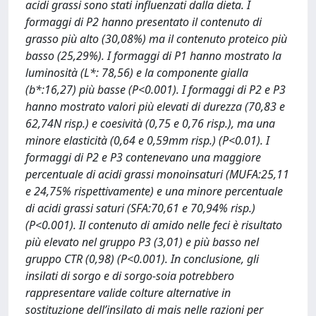
acidi grassi sono stati influenzati dalla dieta. I
formaggi di P2 hanno presentato il contenuto di
grasso più alto (30,08%) ma il contenuto proteico più
basso (25,29%). I formaggi di P1 hanno mostrato la
luminosità (L*: 78,56) e la componente gialla
(b*:16,27) più basse (P<0.001). I formaggi di P2 e P3
hanno mostrato valori più elevati di durezza (70,83 e
62,74N risp.) e coesività (0,75 e 0,76 risp.), ma una
minore elasticità (0,64 e 0,59mm risp.) (P<0.01). I
formaggi di P2 e P3 contenevano una maggiore
percentuale di acidi grassi monoinsaturi (MUFA:25,11
e 24,75% rispettivamente) e una minore percentuale
di acidi grassi saturi (SFA:70,61 e 70,94% risp.)
(P<0.001). Il contenuto di amido nelle feci è risultato
più elevato nel gruppo P3 (3,01) e più basso nel
gruppo CTR (0,98) (P<0.001). In conclusione, gli
insilati di sorgo e di sorgo-soia potrebbero
rappresentare valide colture alternative in
sostituzione dell’insilato di mais nelle razioni per