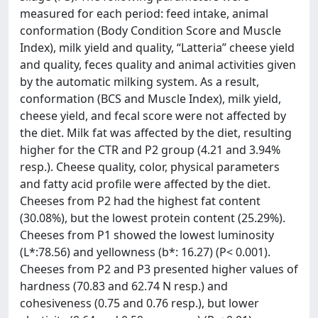
measured for each period: feed intake, animal
conformation (Body Condition Score and Muscle
Index), milk yield and quality, “Latteria” cheese yield
and quality, feces quality and animal activities given
by the automatic milking system. As a result,
conformation (BCS and Muscle Index), milk yield,
cheese yield, and fecal score were not affected by
the diet. Milk fat was affected by the diet, resulting
higher for the CTR and P2 group (4.21 and 3.94%
resp.). Cheese quality, color, physical parameters
and fatty acid profile were affected by the diet.
Cheeses from P2 had the highest fat content
(30.08%), but the lowest protein content (25.29%).
Cheeses from P1 showed the lowest luminosity
(L*:78.56) and yellowness (b*: 16.27) (P< 0.001).
Cheeses from P2 and P3 presented higher values of
hardness (70.83 and 62.74 N resp.) and
cohesiveness (0.75 and 0.76 resp.), but lower