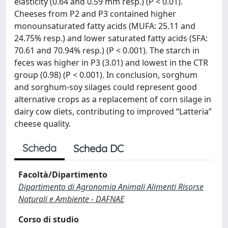
elasticity (0.64 and 0.59 mm resp.) (P < 0.01).
Cheeses from P2 and P3 contained higher
monounsaturated fatty acids (MUFA: 25.11 and
24.75% resp.) and lower saturated fatty acids (SFA:
70.61 and 70.94% resp.) (P < 0.001). The starch in
feces was higher in P3 (3.01) and lowest in the CTR
group (0.98) (P < 0.001). In conclusion, sorghum
and sorghum-soy silages could represent good
alternative crops as a replacement of corn silage in
dairy cow diets, contributing to improved “Latteria”
cheese quality.
Scheda
Scheda DC
Facoltà/Dipartimento
Dipartimento di Agronomia Animali Alimenti Risorse
Naturali e Ambiente - DAFNAE
Corso di studio