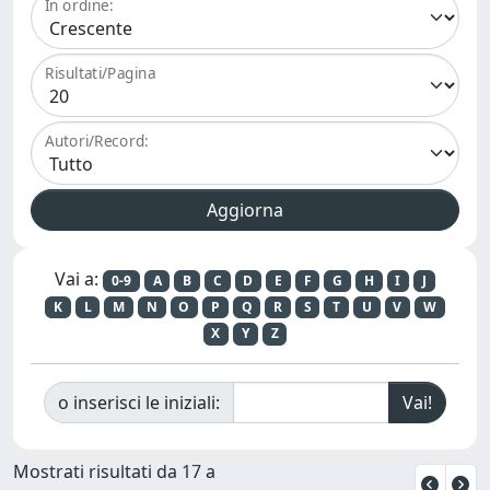
In ordine:
Risultati/Pagina
Autori/Record:
Vai a:
0-9
A
B
C
D
E
F
G
H
I
J
K
L
M
N
O
P
Q
R
S
T
U
V
W
X
Y
Z
o inserisci le iniziali:
Mostrati risultati da 17 a