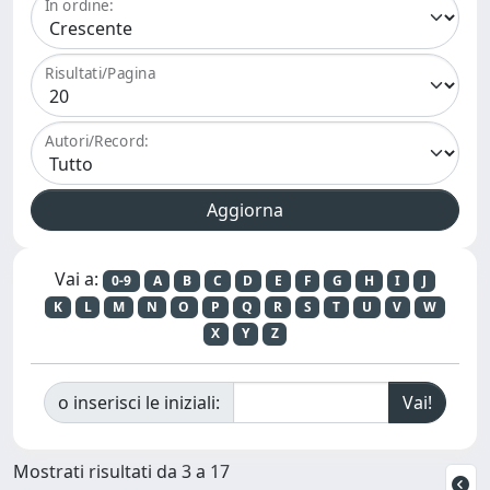
In ordine:
Risultati/Pagina
Autori/Record:
Vai a:
0-9
A
B
C
D
E
F
G
H
I
J
K
L
M
N
O
P
Q
R
S
T
U
V
W
X
Y
Z
o inserisci le iniziali:
Mostrati risultati da 3 a 17