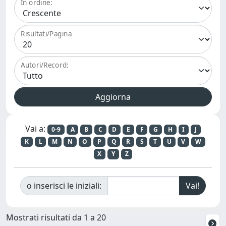
In ordine:
Risultati/Pagina
Autori/Record:
Vai a:
0-9
A
B
C
D
E
F
G
H
I
J
K
L
M
N
O
P
Q
R
S
T
U
V
W
X
Y
Z
o inserisci le iniziali:
Mostrati risultati da 1 a 20