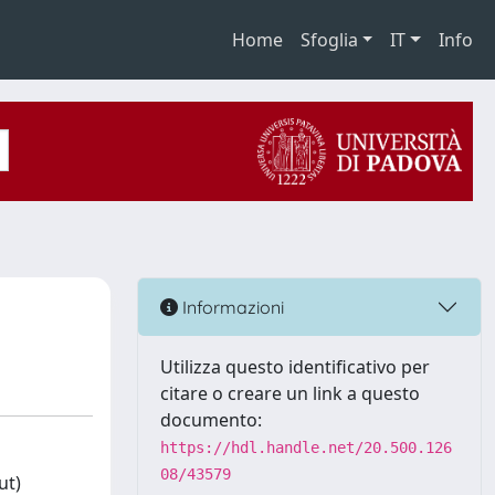
Home
Sfoglia
IT
Info
Informazioni
Utilizza questo identificativo per
citare o creare un link a questo
documento:
https://hdl.handle.net/20.500.126
08/43579
ut)