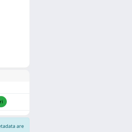
ri
etadata are