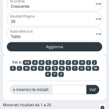
In ordine:
Risultati/Pagina
Autori/Record:
Vai a:
0-9
A
B
C
D
E
F
G
H
I
J
K
L
M
N
O
P
Q
R
S
T
U
V
W
X
Y
Z
o inserisci le iniziali:
Mostrati risultati da 1 a 20