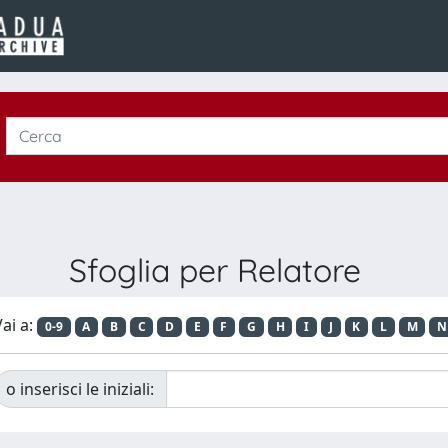
Sfoglia per Relatore
ai a:
0-9
A
B
C
D
E
F
G
H
I
J
K
L
M
N
o inserisci le iniziali: