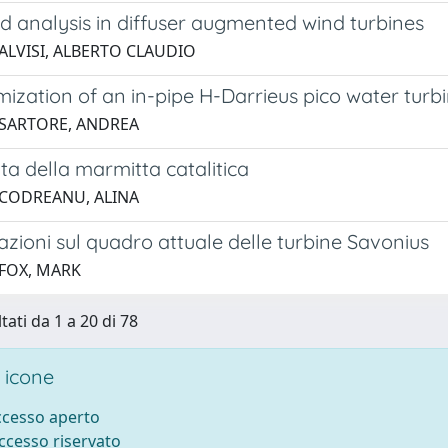
d analysis in diffuser augmented wind turbines
 ALVISI, ALBERTO CLAUDIO
ization of an in-pipe H-Darrieus pico water turb
 SARTORE, ANDREA
vita della marmitta catalitica
 CODREANU, ALINA
zioni sul quadro attuale delle turbine Savonius
 FOX, MARK
tati da 1 a 20 di 78
 icone
accesso aperto
accesso riservato