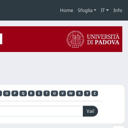
Home
Sfoglia
IT
Info
O
P
Q
R
S
T
U
V
W
X
Y
Z