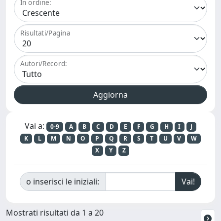
In ordine:
Risultati/Pagina
Autori/Record:
Vai a:
0-9
A
B
C
D
E
F
G
H
I
J
K
L
M
N
O
P
Q
R
S
T
U
V
W
X
Y
Z
o inserisci le iniziali:
Mostrati risultati da 1 a 20