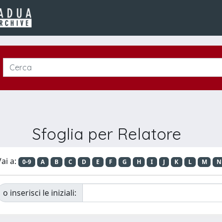
Sfoglia per Relatore
ai a:
0-9
A
B
C
D
E
F
G
H
I
J
K
L
M
N
o inserisci le iniziali: