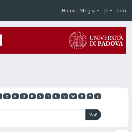
Home
Sfoglia
IT
Info
O
P
Q
R
S
T
U
V
W
X
Y
Z