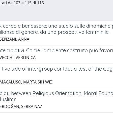
ltati da 103 a 115 di 115
 corpo e benessere: uno studio sulle dinamiche ps
lianze di genere, da una prospettiva femminile.
 SENZANI, ANNA
templativi. Come l’ambiente costruito può favorir
 VECCHI, VERONICA
tive side of intergroup contact: a test of the Cogn
 MACALUSO, MARTA SIH WEI
rplay between Religious Orientation, Moral Fo
Muslims
 ERDOĞAN, SERRA NAZ